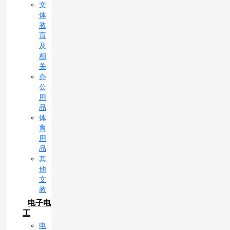
文
体
教
育
及
相
关
办
公
用
品
体
育
用
品
其
他
文
教
电子电
工
电