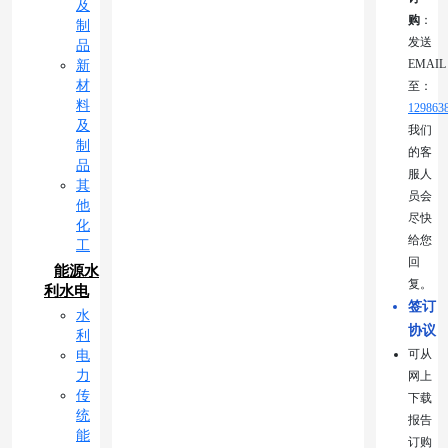
及
购
：
制
发送
品
EMAIL
新
材
至：
料
129863
及
我们
制
的客
品
服人
其
员会
他
尽快
化
给您
工
回
能源水
复。
利水电
签订
水
协议
利
可从
电
力
网上
传
下载
统
报告
能
订购