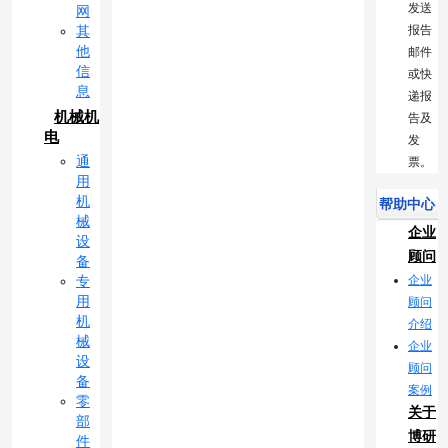
发送
网
报告
其
他
邮件
信
或快
息
递报
机械机
告及
电
发
通
票。
用
机
帮助中心
械
企业
设
顾问
备
企业
专
用
顾问
机
介绍
械
企业
设
顾问
备
案例
零
关于
部
博研
件