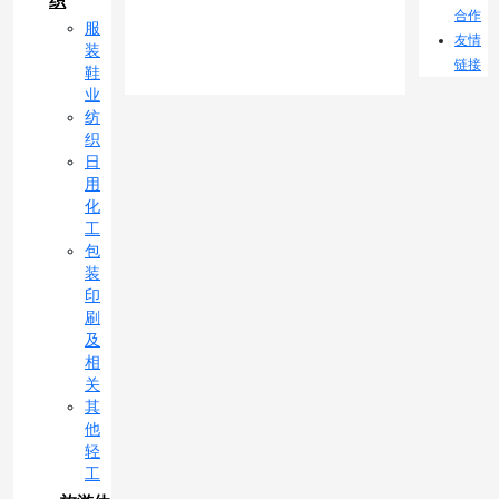
织
合作
服
友情
装
链接
鞋
业
纺
织
日
用
化
工
包
装
印
刷
及
相
关
其
他
轻
工