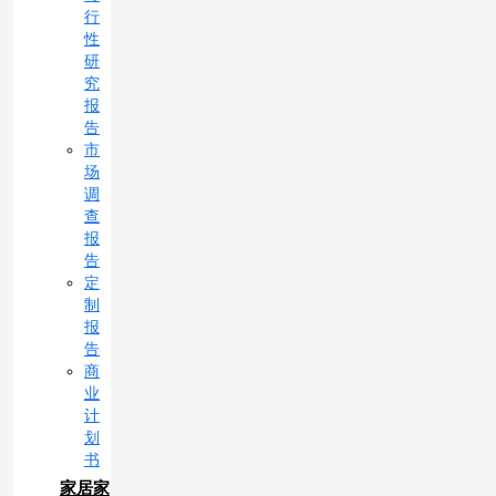
行
性
研
究
报
告
市
场
调
查
报
告
定
制
报
告
商
业
计
划
书
家居家