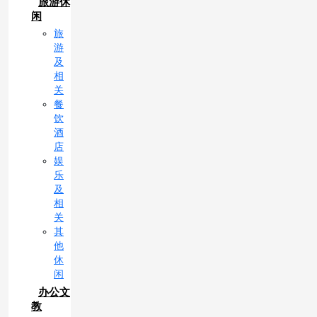
旅游休
闲
旅
游
及
相
关
餐
饮
酒
店
娱
乐
及
相
关
其
他
休
闲
办公文
教