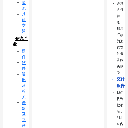
物
通过
流
银行
其
转
他
帐、
交
邮局
通
汇款
信息产
的形
业
式支
硬
付报
件
告购
软
买款
件
项
通
交付
讯
及
报告
相
我们
关
收到
传
款项
媒
后，
及
24小
互
时内
联