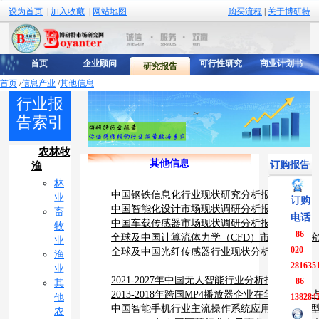
设为首页
|
加入收藏
|
网站地图
购买流程
|
关于博研特
首页
企业顾问
可行性研究
商业计划书
研究报告
首页
/
信息产业
/
其他信息
行业报
告索引
农林牧
其他信息
订购报告
渔
林
中国钢铁信息化行业现状研究分析报告
业
订购
中国智能化设计市场现状调研分析报告
畜
电话
中国车载传感器市场现状调研分析报告
牧
+86
全球及中国计算流体力学（CFD）市场调查研
业
020-
全球及中国光纤传感器行业现状分析报告
渔
281635
业
2021-2027年中国无人智能行业分析报告
+86
其
2013-2018年跨国MP4播放器企业在华经营
他
138284
中国智能手机行业主流操作系统应用状况及典型案
农