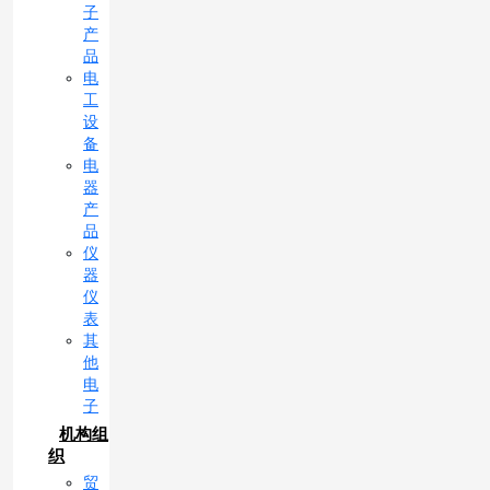
子
产
品
电
工
设
备
电
器
产
品
仪
器
仪
表
其
他
电
子
机构组
织
贸