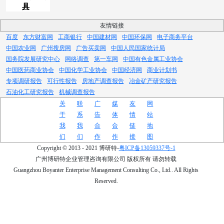
具
友情链接
百度
东方财富网
工商银行
中国建材网
中国环保网
电子商务平台
中国农业网
广州搜房网
广告买卖网
中国人民国家统计局
国务院发展研究中心
网络调查
第一车网
中国有色金属工业协会
中国医药商业协会
中国化学工业协会
中国经济网
商业计划书
专项调研报告
可行性报告
房地产调查报告
冶金矿产研究报告
石油化工研究报告
机械调查报告
关
联
广
媒
友
网
于
系
告
体
情
站
我
我
合
合
链
地
们
们
作
作
接
图
Copyright © 2013 - 2021 博研特-
粤ICP备13059337号-1
广州博研特企业管理咨询有限公司 版权所有 请勿转载
Guangzhou Boyanter Enterprise Management Consulting Co., Ltd.. All Rights
Reserved.