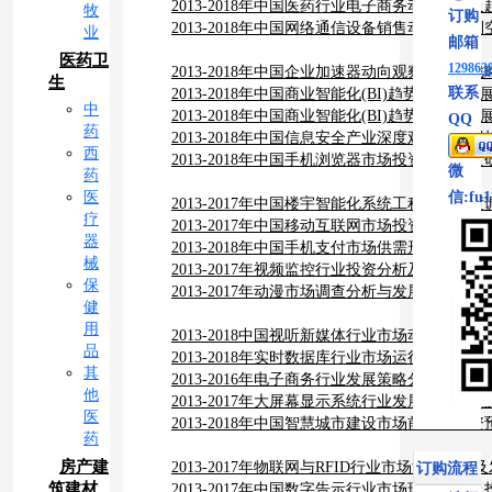
年版）
2013-2018年中国医药行业电子商务动态监测
牧
订购
2013-2018年中国网络通信设备销售动态及盈
业
邮箱
医药卫
129863
2013-2018年中国企业加速器动向观察及发展
生
联系
2013-2018年中国商业智能化(BI)趋势观察及
中
2013-2018年中国商业智能化(BI)趋势观察及
QQ
药
2013-2018年中国信息安全产业深度观察及发
西
2013-2018年中国手机浏览器市场投资商机深
微
药
医
信:fu1
2013-2017年中国楼宇智能化系统工程市场深
疗
2013-2017年中国移动互联网市场投资价值评
器
2013-2018年中国手机支付市场供需形势研究
械
2013-2017年视频监控行业投资分析及深度研
保
2013-2017年动漫市场调查分析与发展趋势预
健
用
2013-2018中国视听新媒体行业市场动态研究
品
2013-2018年实时数据库行业市场运行形势及
其
2013-2016年电子商务行业发展策略分析及投
他
2013-2017年大屏幕显示系统行业发展潜力研
医
2013-2018年中国智慧城市建设市场前景与投
药
房产建
2013-2017年物联网与RFID行业市场深度调
订购流程
筑建材
2013-2017年中国数字告示行业市场现状分析