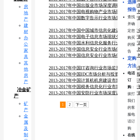
选择
2013-2017年中国出版业市场深度调研与投资
房
报告
2013-2017年中国电视购物产业市场现状分析
地
查找
2013-2017年中国数字告示行业市场监测及投
产
并确
建
2013-2017年中国中国城市信息化建设发展现
定您
材
报告
2013-2017年中国电子信息市场现状分析及投
购买
办
2013-2017年中国水利信息化服务行业市场深
公
的报
报告
2013-2017年中国信息安全行业市场供需分析
家
告
2013-2017年中国信息安全行业市场供需分析
具
定购
其
方法
2013-2017年中国IT咨询行业市场监测及投资
他
电话
2013-2017年中国IDC市场分析与投资前景研究
房
订
2013-2017年中国计算机机房建设市场深度调
产
2013-2017年中国税务信息化行业市场监测及
购
：
冶金矿
2013-2017年中国安防行业市场深度调研与投
拔打
产
我们
矿
1
2
下一页
的客
产
服电
金
话订
属
购
及
制
在线