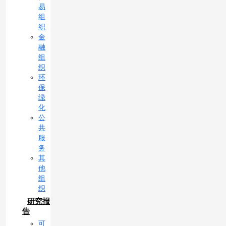
易
组
织
金
融
组
织
环
保
绿
化
公
共
服
务
其
他
组
织
研究报
告
可