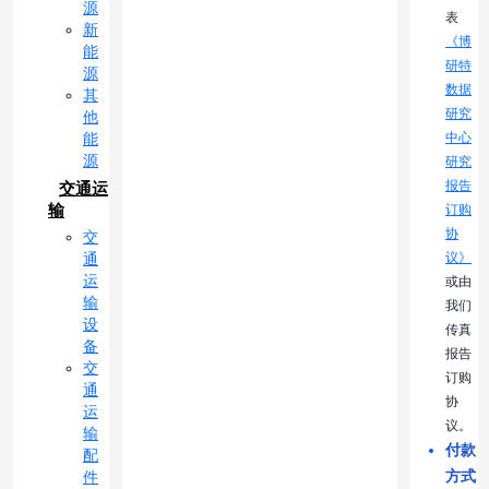
源
表
新
《博
能
研特
源
数据
其
研究
他
中心
能
源
研究
报告
交通运
输
订购
协
交
议》
通
运
或由
输
我们
设
传真
备
报告
交
订购
通
协
运
议。
输
付款
配
方式
件