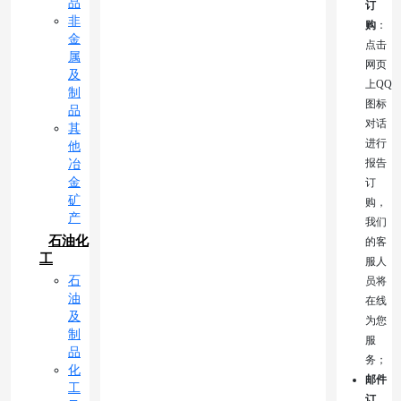
品
订
非
购
：
金
点击
属
网页
及
上QQ
制
图标
品
对话
其
进行
他
报告
冶
金
订
矿
购，
产
我们
石油化
的客
工
服人
石
员将
油
在线
及
为您
制
服
品
务；
化
邮件
工
订