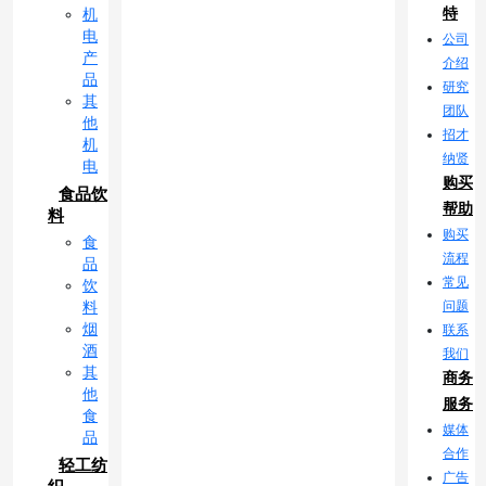
特
机
电
公司
产
介绍
品
研究
其
团队
他
招才
机
纳贤
电
购买
食品饮
帮助
料
购买
食
流程
品
常见
饮
问题
料
烟
联系
酒
我们
其
商务
他
服务
食
媒体
品
合作
轻工纺
广告