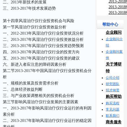
资规划预
病房(IC
2013-2
二、2013年新技术的发展
展趋势及
场行情现
2013-2
三、2013-2017年技术发展趋势
告
景预测评
市场行情
2013-2
前景预测
(生物材料
第十四章风湿治疗仪行业投资机会与风险
发展趋势
帮助中心
第一节风湿治疗仪行业投资效益分析
报告
企业顾问
一、2012-2013年风湿治疗仪行业投资状况分析
企业顾问介
二、2013-2017年风湿治疗仪行业投资效益分析
绍
三、2013-2017年风湿治疗仪行业投资趋势预测
企业顾问案
四、2013-2017年风湿治疗仪行业的投资方向
例
五、2013-2017年风湿治疗仪行业投资的建议
关于博研
六、新进入者应注意的障碍因素分析
第二节2013-2017年中国风湿治疗仪行业投资机会分
特
析
公司介绍
一、规模的发展及投资需求分析
研究团队
二、总体经济效益判断
招才纳贤
三、与产业政策调整相关的投资机会分析
购买帮助
第三节影响风湿治疗仪行业发展的主要因素
购买流程
一、2013-2017年影响风湿治疗仪行业运行的有利因
常见问题
素分析
联系我们
二、2013-2017年影响风湿治疗仪行业运行的稳定因
商务服务
素分析