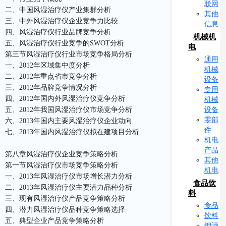
联网
二、中国风湿治疗仪产业集群分析
其他
三、中外风湿治疗仪企业竞争力比较
信息
四、风湿治疗仪行业品牌竞争分析
机械机
五、风湿治疗仪行业竞争的SWOT分析
电
第三节风湿治疗仪行业市场竞争格局分析
通用
一、2012年区域集中度分析
机械
二、2012年重点省市竞争分析
设备
三、2012年品牌竞争情况分析
专用
四、2012年国内外风湿治疗仪竞争分析
机械
设备
五、2012年我国风湿治疗仪市场竞争分析
零部
六、2013年国内主要风湿治疗仪企业动向
件
七、2013年国内风湿治疗仪拟在建项目分析
机电
产品
第八章风湿治疗仪企业竞争策略分析
其他
第一节风湿治疗仪市场竞争策略分析
机电
一、2013年风湿治疗仪市场增长潜力分析
食品饮
二、2013年风湿治疗仪主要潜力品种分析
料
三、现有风湿治疗仪产品竞争策略分析
食品
四、潜力风湿治疗仪品种竞争策略选择
饮料
五、典型企业产品竞争策略分析
烟酒