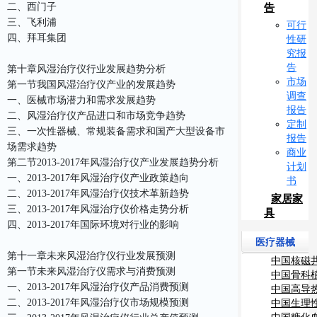
二、西门子
告
三、飞利浦
可行
四、拜耳集团
性研
究报
告
第十章风湿治疗仪行业发展趋势分析
市场
第一节我国风湿治疗仪产业的发展趋势
调查
一、医械市场潜力和需求发展趋势
报告
二、风湿治疗仪产品进口和市场竞争趋势
定制
三、一次性器械、常规装备需求和国产大型设备市
报告
场需求趋势
商业
第二节2013-2017年风湿治疗仪产业发展趋势分析
计划
一、2013-2017年风湿治疗仪产业政策趋向
书
二、2013-2017年风湿治疗仪技术革新趋势
家居家
三、2013-2017年风湿治疗仪价格走势分析
具
四、2013-2017年国际环境对行业的影响
医疗器械
第十一章未来风湿治疗仪行业发展预测
中国核磁
第一节未来风湿治疗仪需求与消费预测
分析报告
中国骨科
一、2013-2017年风湿治疗仪产品消费预测
状研究分
中国高导
二、2013-2017年风湿治疗仪市场规模预测
查研究报
中国生理