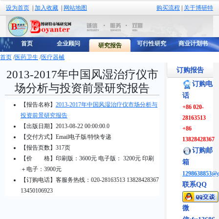
设为首页
|
加入收藏
|
网站地图
购买流程
|
关于博研特
首页
企业顾问
可行性研究
商业计划书
研究报告
首页
/
医药卫生
/
医疗器械
订购报告
2013-2017年中国风湿治疗仪市
订购电
场分析与投资前景研究报告
话
【报告名称】
2013-2017年中国风湿治疗仪市场分析与
+86 020-
投资前景研究报告
28163513
【出版日期】2013-08-22 00:00:00.0
+86
【交付方式】Email电子版/特快专递
13828428367
【报告页数】317页
订购邮
【价 格】
印刷版：3600元 电子版： 3200元 印刷
箱
＋电子：3900元
1298638853@
【订购电话】客服务热线：020-28163513 13828428367
联系QQ
13450106923
微