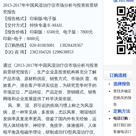
信:fu13686
2013-2017年中国风湿治疗仪市场分析与投资前景研
究报告
【报告格式】 印刷版/电子版
【交付方式】 特快专递/E-MAIL
【报告价格】 印刷版：6500元 电子版：7800元
印刷+电子：8000元
【订购热线】 020-81003081 13828428367
【QQ 咨 询】 2382184326 1298638853
通过《2013-2017年中国风湿治疗仪市场分析与投资
前景研究报告》，生产企业及投资机构将充分了解
订购流程
产品市场、原材料供应、销售方式、市场供 需、有
选择报告
效客户、潜在客户等详实信息，为研究竞争对手的
查找并确定
市场定位，产品特征、产品定价、营销模式、销售
您购买的报
网络和企业发展提供了科学决策依据。
告
风、寒、湿、邪引起的疾病习惯上称之为风湿
定购方法
病，是一种常见病，多发病，尤以风寒、潮湿地区
电话订购
：
发病率及复发率更高。借鉴了国内外有关经验，运
拔打我们的
用人体经络学、神经学、免疫学、体液循环、人体
客服电话订
电平衡及电磁学理论，研制成功FD型风湿治疗仪。