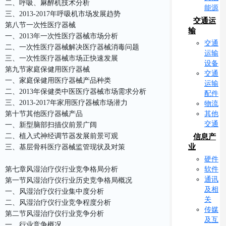
二、呼吸、麻醉机技术分析
能源
三、2013-2017年呼吸机市场发展趋势
交通运
第八节一次性医疗器械
输
一、2013年一次性医疗器械市场分析
交通
二、一次性医疗器械解决医疗器械消毒问题
运输
三、一次性医疗器械市场正快速发展
设备
第九节家庭保健用医疗器械
交通
一、家庭保健用医疗器械产品种类
运输
二、2013年保健类中医医疗器械市场需求分析
配件
三、2013-2017年家用医疗器械市场潜力
物流
其他
第十节其他医疗器械产品
交通
一、新型脑部扫描仪前景广阔
二、植入式神经调节器发展前景可观
信息产
业
三、基层骨科医疗器械监管现状及对策
硬件
软件
第七章风湿治疗仪行业竞争格局分析
通讯
第一节风湿治疗仪行业历史竞争格局概况
及相
一、风湿治疗仪行业集中度分析
关
二、风湿治疗仪行业竞争程度分析
传媒
第二节风湿治疗仪行业竞争分析
及互
一、行业竞争概况