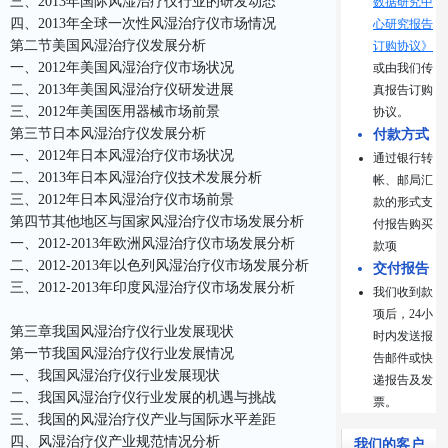
三、2013年国际风湿治疗仪行业的研发动态
数据研究中
四、2013年全球一次性风湿治疗仪市场情况
心研究报告
第二节美国风湿治疗仪发展分析
订购协议》
一、2012年美国风湿治疗仪市场状况
或由我们传
二、2013年美国风湿治疗仪研发进展
真报告订购
三、2012年美国医用器械市场前景
协议。
第三节日本风湿治疗仪发展分析
付款方式
一、2012年日本风湿治疗仪市场状况
通过银行转
二、2013年日本风湿治疗仪技术发展分析
帐、邮局汇
三、2012年日本风湿治疗仪市场前景
款的形式支
第四节其他地区与国家风湿治疗仪市场发展分析
付报告购买
一、2012-2013年欧洲风湿治疗仪市场发展分析
款项
二、2012-2013年以色列风湿治疗仪市场发展分析
交付报告
三、2012-2013年印度风湿治疗仪市场发展分析
我们收到款
项后，24小
第三章我国风湿治疗仪行业发展现状
时内发送报
第一节我国风湿治疗仪行业发展情况
告邮件或快
一、我国风湿治疗仪行业发展现状
递报告及发
二、我国风湿治疗仪行业发展的机遇与挑战
票。
三、我国的风湿治疗仪产业与国际水平差距
四、风湿治疗仪产业规范情况分析
我们的客户