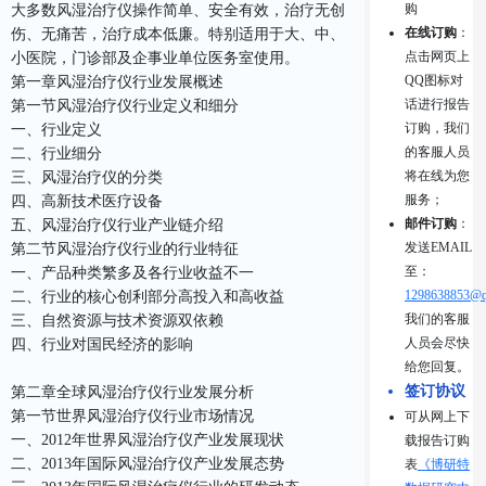
购
大多数风湿治疗仪操作简单、安全有效，治疗无创
在线订购
：
伤、无痛苦，治疗成本低廉。特别适用于大、中、
点击网页上
小医院，门诊部及企事业单位医务室使用。
QQ图标对
第一章风湿治疗仪行业发展概述
话进行报告
第一节风湿治疗仪行业定义和细分
订购，我们
一、行业定义
的客服人员
二、行业细分
将在线为您
三、风湿治疗仪的分类
服务；
四、高新技术医疗设备
邮件订购
：
五、风湿治疗仪行业产业链介绍
发送EMAIL
第二节风湿治疗仪行业的行业特征
至：
一、产品种类繁多及各行业收益不一
1298638853@q
二、行业的核心创利部分高投入和高收益
我们的客服
三、自然资源与技术资源双依赖
人员会尽快
四、行业对国民经济的影响
给您回复。
签订协议
第二章全球风湿治疗仪行业发展分析
第一节世界风湿治疗仪行业市场情况
可从网上下
一、2012年世界风湿治疗仪产业发展现状
载报告订购
二、2013年国际风湿治疗仪产业发展态势
表
《博研特