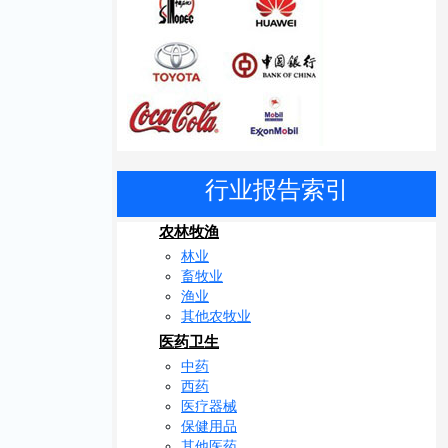
行业报告索引
农林牧渔
林业
畜牧业
渔业
其他农牧业
医药卫生
中药
西药
医疗器械
保健用品
其他医药