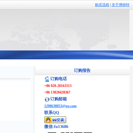
购买流程
|
关于博研特
订购报告
订购电话
+86 020-28163513
+86 13828428367
订购邮箱
1298638853@qq.com
联系QQ
微信:fu13686